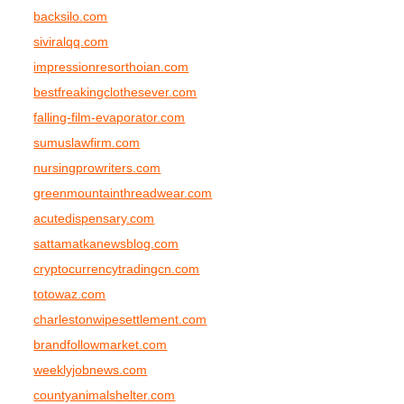
backsilo.com
siviralqq.com
impressionresorthoian.com
bestfreakingclothesever.com
falling-film-evaporator.com
sumuslawfirm.com
nursingprowriters.com
greenmountainthreadwear.com
acutedispensary.com
sattamatkanewsblog.com
cryptocurrencytradingcn.com
totowaz.com
charlestonwipesettlement.com
brandfollowmarket.com
weeklyjobnews.com
countyanimalshelter.com