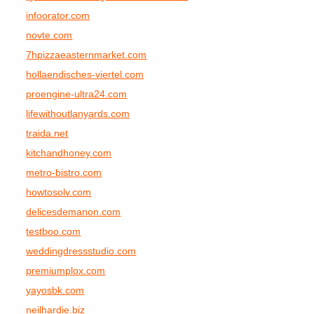
infoorator.com
novte.com
7hpizzaeasternmarket.com
hollaendisches-viertel.com
proengine-ultra24.com
lifewithoutlanyards.com
traida.net
kitchandhoney.com
metro-bistro.com
howtosolv.com
delicesdemanon.com
testboo.com
weddingdressstudio.com
premiumplox.com
yayosbk.com
neilhardie.biz