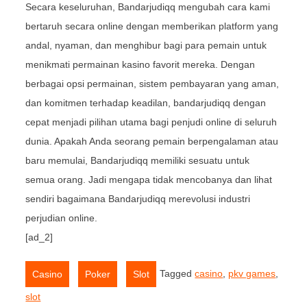
Secara keseluruhan, Bandarjudiqq mengubah cara kami
bertaruh secara online dengan memberikan platform yang
andal, nyaman, dan menghibur bagi para pemain untuk
menikmati permainan kasino favorit mereka. Dengan
berbagai opsi permainan, sistem pembayaran yang aman,
dan komitmen terhadap keadilan, bandarjudiqq dengan
cepat menjadi pilihan utama bagi penjudi online di seluruh
dunia. Apakah Anda seorang pemain berpengalaman atau
baru memulai, Bandarjudiqq memiliki sesuatu untuk
semua orang. Jadi mengapa tidak mencobanya dan lihat
sendiri bagaimana Bandarjudiqq merevolusi industri
perjudian online.
[ad_2]
,
,
Tagged
casino
,
pkv games
,
Casino
Poker
Slot
slot