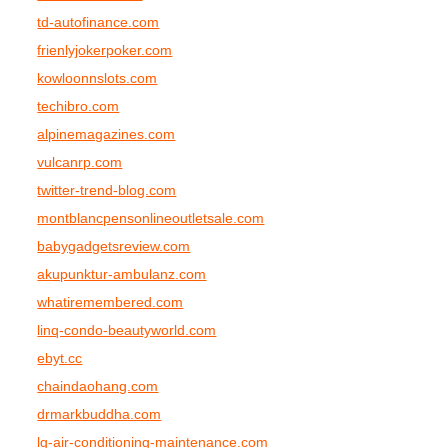
td-autofinance.com
frienlyjokerpoker.com
kowloonnslots.com
techibro.com
alpinemagazines.com
vulcanrp.com
twitter-trend-blog.com
montblancpensonlineoutletsale.com
babygadgetsreview.com
akupunktur-ambulanz.com
whatiremembered.com
linq-condo-beautyworld.com
ebyt.cc
chaindaohang.com
drmarkbuddha.com
lg-air-conditioning-maintenance.com