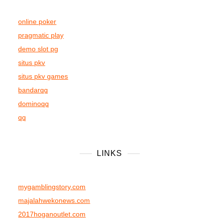
online poker
pragmatic play
demo slot pg
situs pkv
situs pkv games
bandarqq
dominoqq
qq
LINKS
mygamblingstory.com
majalahwekonews.com
2017hoganoutlet.com