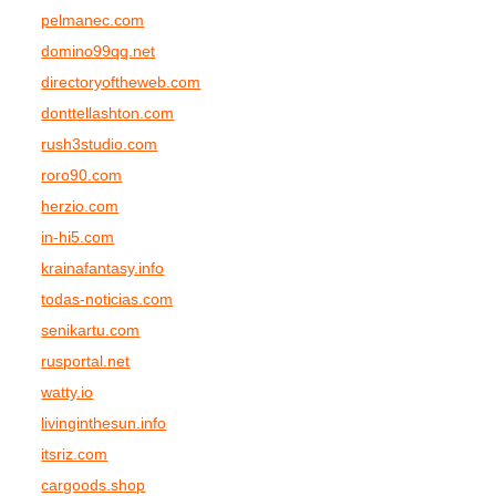
pelmanec.com
domino99qq.net
directoryoftheweb.com
donttellashton.com
rush3studio.com
roro90.com
herzio.com
in-hi5.com
krainafantasy.info
todas-noticias.com
senikartu.com
rusportal.net
watty.io
livinginthesun.info
itsriz.com
cargoods.shop