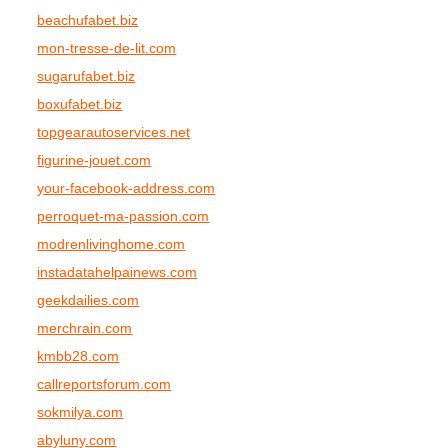
beachufabet.biz
mon-tresse-de-lit.com
sugarufabet.biz
boxufabet.biz
topgearautoservices.net
figurine-jouet.com
your-facebook-address.com
perroquet-ma-passion.com
modrenlivinghome.com
instadatahelpainews.com
geekdailies.com
merchrain.com
kmbb28.com
callreportsforum.com
sokmilya.com
abyluny.com