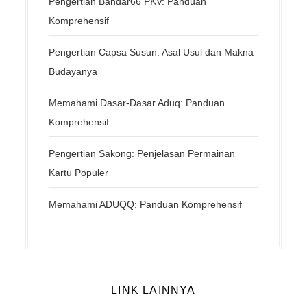
Pengertian Bandar66 PKV: Panduan
Komprehensif
Pengertian Capsa Susun: Asal Usul dan Makna
Budayanya
Memahami Dasar-Dasar Aduq: Panduan
Komprehensif
Pengertian Sakong: Penjelasan Permainan
Kartu Populer
Memahami ADUQQ: Panduan Komprehensif
LINK LAINNYA