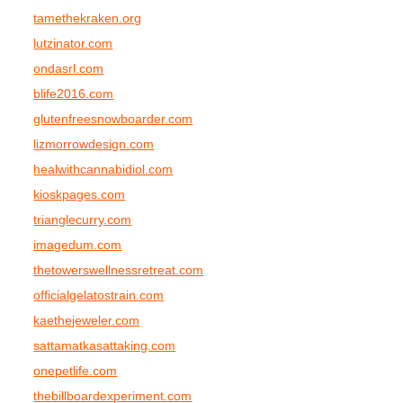
tamethekraken.org
lutzinator.com
ondasrl.com
blife2016.com
glutenfreesnowboarder.com
lizmorrowdesign.com
healwithcannabidiol.com
kioskpages.com
trianglecurry.com
imagedum.com
thetowerswellnessretreat.com
officialgelatostrain.com
kaethejeweler.com
sattamatkasattaking.com
onepetlife.com
thebillboardexperiment.com