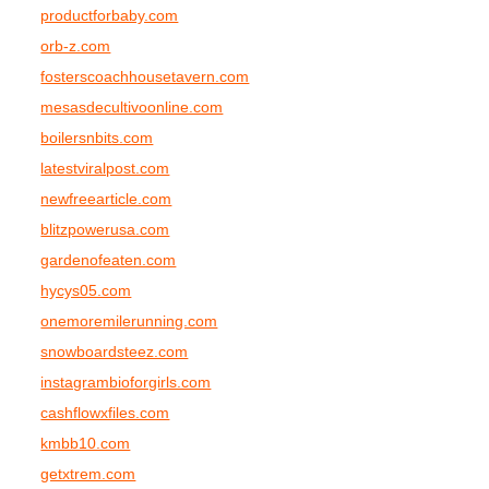
productforbaby.com
orb-z.com
fosterscoachhousetavern.com
mesasdecultivoonline.com
boilersnbits.com
latestviralpost.com
newfreearticle.com
blitzpowerusa.com
gardenofeaten.com
hycys05.com
onemoremilerunning.com
snowboardsteez.com
instagrambioforgirls.com
cashflowxfiles.com
kmbb10.com
getxtrem.com