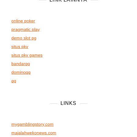
online poker
pragmatic play
demo slot pg
situs pkv
situs pkv games
bandarqq
dominoqq
qq
LINKS
mygamblingstory.com
majalahwekonews.com