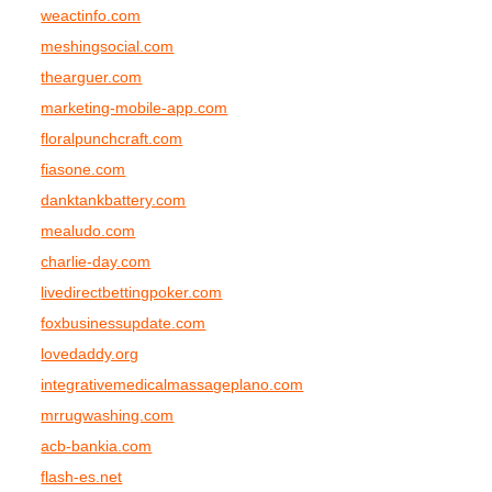
weactinfo.com
meshingsocial.com
thearguer.com
marketing-mobile-app.com
floralpunchcraft.com
fiasone.com
danktankbattery.com
mealudo.com
charlie-day.com
livedirectbettingpoker.com
foxbusinessupdate.com
lovedaddy.org
integrativemedicalmassageplano.com
mrrugwashing.com
acb-bankia.com
flash-es.net