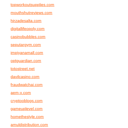
topworkoutsupplies.com
mouthshutreviews.com
hirzadesalta.com
digitallifeopoly.com
casinobubbles.com
seputargym.com
impiyanamall.com
optguardian.com
totostreet.net
davilcasino.com
fraudwatchai.com
aem-x.com
cryptooblogs.com
gameuplevel.com
homethestyle.com
amuldistribution.com