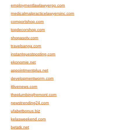
employmentlawlawyergo.com
medicalmalpracticelawyersinc.com
comportshop.com
topdecorshop.com
shopasotv.com
travelsanga.com
instantguestposting.com
ekonomie.net
appointmentplus.net
developmentworm.com
itlivenews.com
theplumbingfremont.com
newstrending24.com
ufabetbonus.biz
kelasweekend.com
betatk.net