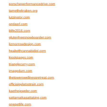
porscheperformancedrive.com
tamethekraken.org
lutzinator.com
ondasrl.com
blife2016.com
glutenfreesnowboarder.com
lizmorrowdesign.com
healwithcannabidiol.com
kioskpages.com
trianglecurry.com
imagedum.com
thetowerswellnessretreat.com
officialgelatostrain.com
kaethejeweler.com
sattamatkasattaking.com
onepetlife.com