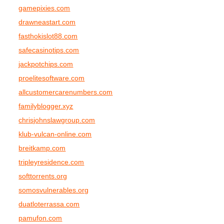
gamepixies.com
drawneastart.com
fasthokislot88.com
safecasinotips.com
jackpotchips.com
proelitesoftware.com
allcustomercarenumbers.com
familyblogger.xyz
chrisjohnslawgroup.com
klub-vulcan-online.com
breitkamp.com
tripleyresidence.com
softtorrents.org
somosvulnerables.org
duatloterrassa.com
pamufon.com