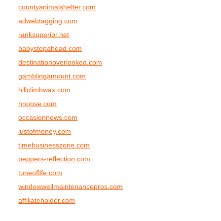
countyanimalshelter.com
adwebtagging.com
ranksuperior.net
babystepahead.com
destinationoverlooked.com
gamblingamount.com
hillclimbwax.com
hnopse.com
occasionnews.com
lustofmoney.com
timebusinesszone.com
peppers-reflection.com
tuneoflife.com
windowwellmaintenancepros.com
affiliateholder.com