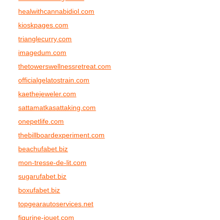
healwithcannabidiol.com
kioskpages.com
trianglecurry.com
imagedum.com
thetowerswellnessretreat.com
officialgelatostrain.com
kaethejeweler.com
sattamatkasattaking.com
onepetlife.com
thebillboardexperiment.com
beachufabet.biz
mon-tresse-de-lit.com
sugarufabet.biz
boxufabet.biz
topgearautoservices.net
figurine-jouet.com