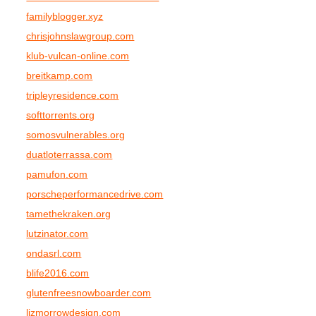
familyblogger.xyz
chrisjohnslawgroup.com
klub-vulcan-online.com
breitkamp.com
tripleyresidence.com
softtorrents.org
somosvulnerables.org
duatloterrassa.com
pamufon.com
porscheperformancedrive.com
tamethekraken.org
lutzinator.com
ondasrl.com
blife2016.com
glutenfreesnowboarder.com
lizmorrowdesign.com