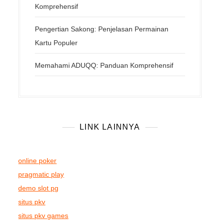
Komprehensif
Pengertian Sakong: Penjelasan Permainan
Kartu Populer
Memahami ADUQQ: Panduan Komprehensif
LINK LAINNYA
online poker
pragmatic play
demo slot pg
situs pkv
situs pkv games