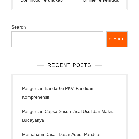
Dominoqq Terungkap
Online Terkemuka
a
v
i
Search
g
a
SEARCH
t
i
o
RECENT POSTS
n
Pengertian Bandar66 PKV: Panduan
Komprehensif
Pengertian Capsa Susun: Asal Usul dan Makna
Budayanya
Memahami Dasar-Dasar Aduq: Panduan