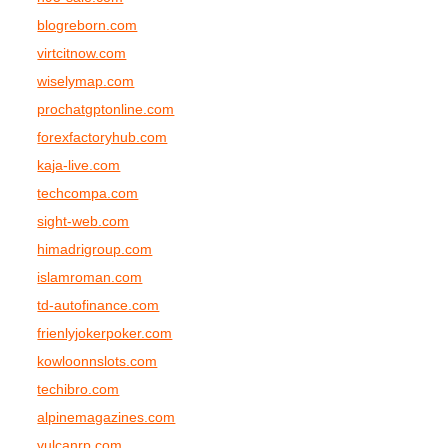
blogreborn.com
virtcitnow.com
wiselymap.com
prochatgptonline.com
forexfactoryhub.com
kaja-live.com
techcompa.com
sight-web.com
himadrigroup.com
islamroman.com
td-autofinance.com
frienlyjokerpoker.com
kowloonnslots.com
techibro.com
alpinemagazines.com
vulcanrp.com