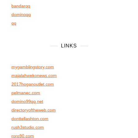
bandarqq
dominoqq
qq
LINKS
mygamblingstory.com
majalahwekonews.com
2017hoganoutlet.com
pelmanec.com
domino99qq.net
directoryoftheweb.com
donttellashton.com
rush3studio.com
roro90.com