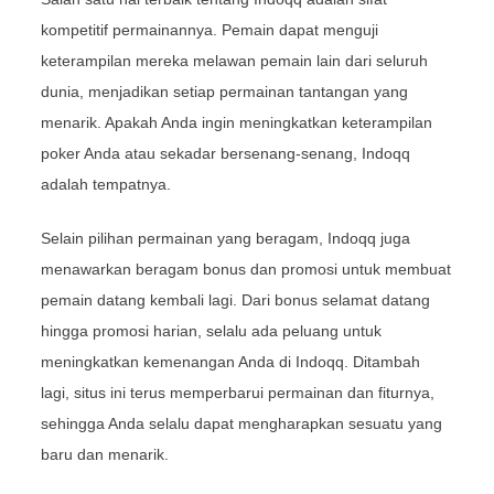
kompetitif permainannya. Pemain dapat menguji
keterampilan mereka melawan pemain lain dari seluruh
dunia, menjadikan setiap permainan tantangan yang
menarik. Apakah Anda ingin meningkatkan keterampilan
poker Anda atau sekadar bersenang-senang, Indoqq
adalah tempatnya.
Selain pilihan permainan yang beragam, Indoqq juga
menawarkan beragam bonus dan promosi untuk membuat
pemain datang kembali lagi. Dari bonus selamat datang
hingga promosi harian, selalu ada peluang untuk
meningkatkan kemenangan Anda di Indoqq. Ditambah
lagi, situs ini terus memperbarui permainan dan fiturnya,
sehingga Anda selalu dapat mengharapkan sesuatu yang
baru dan menarik.