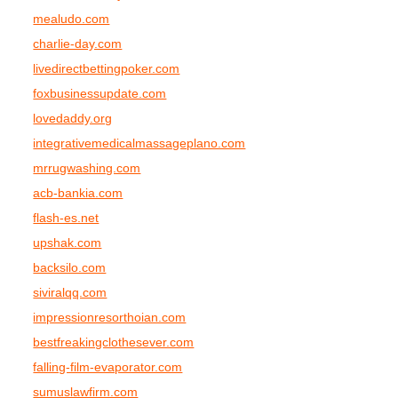
mealudo.com
charlie-day.com
livedirectbettingpoker.com
foxbusinessupdate.com
lovedaddy.org
integrativemedicalmassageplano.com
mrrugwashing.com
acb-bankia.com
flash-es.net
upshak.com
backsilo.com
siviralqq.com
impressionresorthoian.com
bestfreakingclothesever.com
falling-film-evaporator.com
sumuslawfirm.com