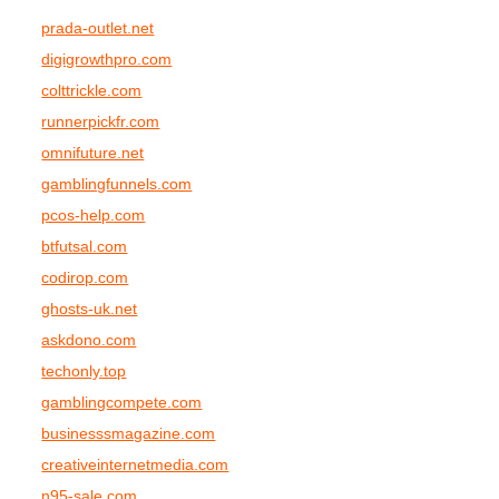
prada-outlet.net
digigrowthpro.com
colttrickle.com
runnerpickfr.com
omnifuture.net
gamblingfunnels.com
pcos-help.com
btfutsal.com
codirop.com
ghosts-uk.net
askdono.com
techonly.top
gamblingcompete.com
businesssmagazine.com
creativeinternetmedia.com
n95-sale.com