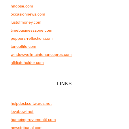
hnopse.com
occasionnews.com
lustofmoney.com
timebusinesszone.com
peppers-reflection.com
tuneoflife.com
windowwellmaintenancepros.com
affiliateholder.com
LINKS
helpdesksoftwares.net
lovabowl.net
homeimprovementit.com
newstribunal.com