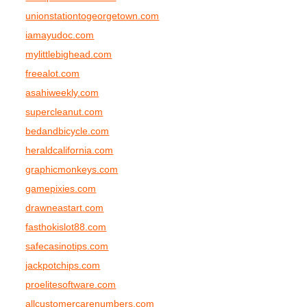
unionstationtogeorgetown.com
iamayudoc.com
mylittlebighead.com
freealot.com
asahiweekly.com
supercleanut.com
bedandbicycle.com
heraldcalifornia.com
graphicmonkeys.com
gamepixies.com
drawneastart.com
fasthokislot88.com
safecasinotips.com
jackpotchips.com
proelitesoftware.com
allcustomercarenumbers.com