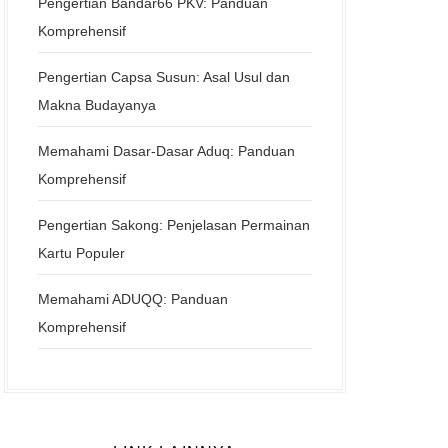
Pengertian Bandar66 PKV: Panduan
Komprehensif
Pengertian Capsa Susun: Asal Usul dan
Makna Budayanya
Memahami Dasar-Dasar Aduq: Panduan
Komprehensif
Pengertian Sakong: Penjelasan Permainan
Kartu Populer
Memahami ADUQQ: Panduan
Komprehensif