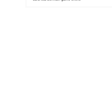
t
n
a
v
i
g
a
t
i
o
n