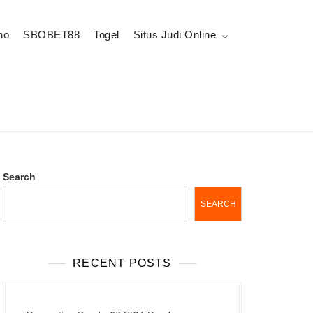
no
SBOBET88
Togel
Situs Judi Online
Search
SEARCH
RECENT POSTS