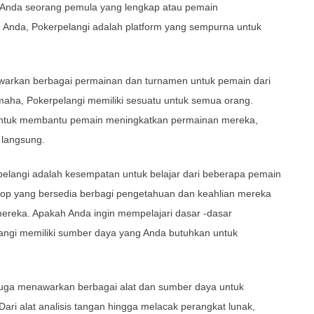
h Anda seorang pemula yang lengkap atau pemain
Anda, Pokerpelangi adalah platform yang sempurna untuk
awarkan berbagai permainan dan turnamen untuk pemain dari
maha, Pokerpelangi memiliki sesuatu untuk semua orang.
at untuk membantu pemain meningkatkan permainan mereka,
n langsung.
rpelangi adalah kesempatan untuk belajar dari beberapa pemain
al top yang bersedia berbagi pengetahuan dan keahlian mereka
reka. Apakah Anda ingin mempelajari dasar -dasar
langi memiliki sumber daya yang Anda butuhkan untuk
gi juga menawarkan berbagai alat dan sumber daya untuk
i alat analisis tangan hingga melacak perangkat lunak,