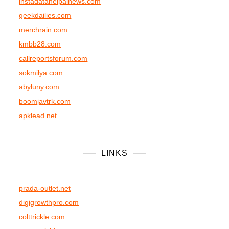
instadatahelpainews.com
geekdailies.com
merchrain.com
kmbb28.com
callreportsforum.com
sokmilya.com
abyluny.com
boomjavtrk.com
apklead.net
LINKS
prada-outlet.net
digigrowthpro.com
colttrickle.com