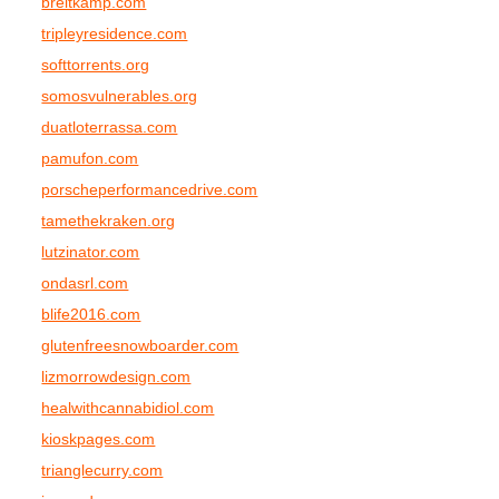
breitkamp.com
tripleyresidence.com
softtorrents.org
somosvulnerables.org
duatloterrassa.com
pamufon.com
porscheperformancedrive.com
tamethekraken.org
lutzinator.com
ondasrl.com
blife2016.com
glutenfreesnowboarder.com
lizmorrowdesign.com
healwithcannabidiol.com
kioskpages.com
trianglecurry.com