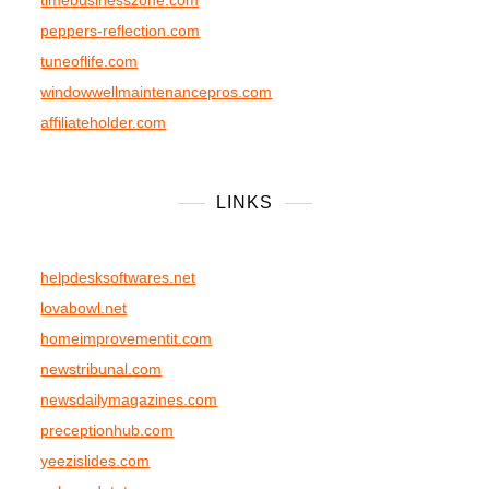
timebusinesszone.com
peppers-reflection.com
tuneoflife.com
windowwellmaintenancepros.com
affiliateholder.com
LINKS
helpdesksoftwares.net
lovabowl.net
homeimprovementit.com
newstribunal.com
newsdailymagazines.com
preceptionhub.com
yeezislides.com