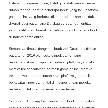
Dalam dunia game online, Datukqq sudah menjadi nama
rumah tangga. Namun beberapa tahun yang lalu, platform
game online yang berbasis di Indonesia ini hampir tidak
dikenal. Jadi bagaimana Datukqq berubah dari entitas
yang relatif tidak dikenal menjadi pembangkit tenaga listrik
di industri game online?
Semuanya dimulai dengan sebuah visi. Datukqq didirikan
pada tahun 2016 oleh sekelompok gamer yang
bersemangat yang ingin menciptakan platform yang akan
merevolusi pengalaman bermain game online. Mereka
tahu bahwa ada permintaan akan platform game online
berkualitas tinggi dan andal di Indonesia, dan mereka
bertekad untuk mengisi kesenjangan tersebut.
Sejak awal, Datukqq fokus untuk memberikan pengalaman
bermain game yang unggul bagi penggunanya. Platform