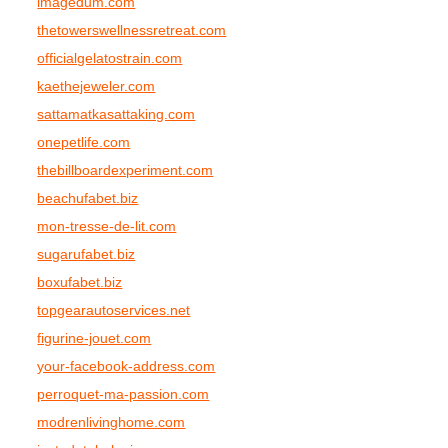
imagedum.com
thetowerswellnessretreat.com
officialgelatostrain.com
kaethejeweler.com
sattamatkasattaking.com
onepetlife.com
thebillboardexperiment.com
beachufabet.biz
mon-tresse-de-lit.com
sugarufabet.biz
boxufabet.biz
topgearautoservices.net
figurine-jouet.com
your-facebook-address.com
perroquet-ma-passion.com
modrenlivinghome.com