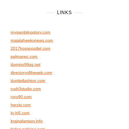
LINKS
mygamblingstory.com
majalahwekonews.com
2017hoganoutlet.com
pelmanec.com
domino99qq.net
directoryoftheweb.com
donttellashton.com
rush3studio.com
roro90.com
herzio.com
in-hi5.com
krainafantasy.info