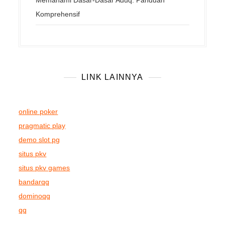
Memahami Dasar-Dasar Aduq: Panduan
Komprehensif
LINK LAINNYA
online poker
pragmatic play
demo slot pg
situs pkv
situs pkv games
bandarqq
dominoqq
qq