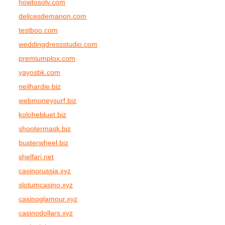
howtosolv.com
delicesdemanon.com
testboo.com
weddingdressstudio.com
premiumplox.com
yayosbk.com
neilhardie.biz
webmoneysurf.biz
kolohebluet.biz
shootermask.biz
busterwheel.biz
shelfari.net
casinorussia.xyz
slotumcasino.xyz
casinoglamour.xyz
casinodollars.xyz