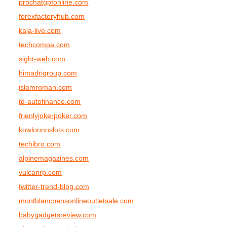
prochatgptonline.com
forexfactoryhub.com
kaja-live.com
techcompa.com
sight-web.com
himadrigroup.com
islamroman.com
td-autofinance.com
frienlyjokerpoker.com
kowloonnslots.com
techibro.com
alpinemagazines.com
vulcanrp.com
twitter-trend-blog.com
montblancpensonlineoutletsale.com
babygadgetsreview.com