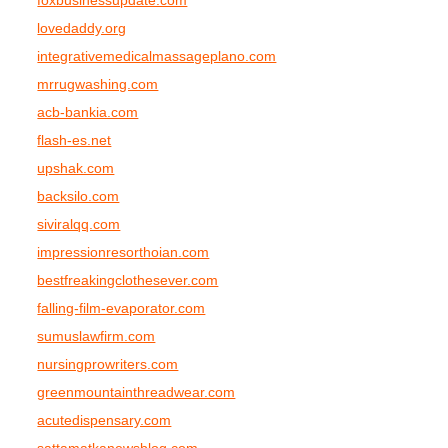
foxbusinessupdate.com
lovedaddy.org
integrativemedicalmassageplano.com
mrrugwashing.com
acb-bankia.com
flash-es.net
upshak.com
backsilo.com
siviralqq.com
impressionresorthoian.com
bestfreakingclothesever.com
falling-film-evaporator.com
sumuslawfirm.com
nursingprowriters.com
greenmountainthreadwear.com
acutedispensary.com