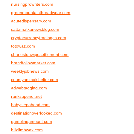
nursingprowriters.com
greenmountainthreadwear.com
acutedispensary.com
sattamatkanewsblog.com
cryptocurrencytradingcn.com
totowaz.com
charlestonwipesettlement.com
brandfollowmarket.com
weeklyjobnews.com
countyanimalshelter.com
adwebtagging.com
ranksuperior.net
babystepahead.com
destinationoverlooked.com
gamblingamount.com
hillclimbwax.com