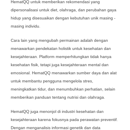
HematQQ untuk memberikan rekomendasi yang
dipersonalisasi untuk diet, olahraga, dan perubahan gaya
hidup yang disesuaikan dengan kebutuhan unik masing -
masing individu.
Cara lain yang mengubah permainan adalah dengan
menawarkan pendekatan holistik untuk kesehatan dan
kesejahteraan. Platform memperhitungkan tidak hanya
kesehatan fisik, tetapi juga kesejahteraan mental dan
emosional. HematQQ menawarkan sumber daya dan alat
untuk membantu pengguna mengelola stres,
meningkatkan tidur, dan menumbuhkan perhatian, selain
memberikan panduan tentang nutrisi dan olahraga.
HematQQ juga menonjol di industri kesehatan dan
kesejahteraan karena fokusnya pada perawatan preventif.
Dengan menganalisis informasi genetik dan data