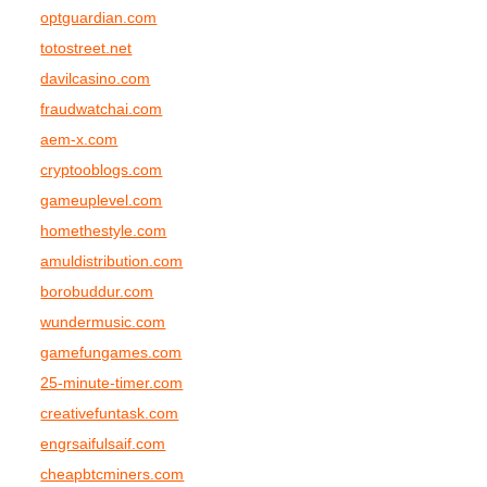
optguardian.com
totostreet.net
davilcasino.com
fraudwatchai.com
aem-x.com
cryptooblogs.com
gameuplevel.com
homethestyle.com
amuldistribution.com
borobuddur.com
wundermusic.com
gamefungames.com
25-minute-timer.com
creativefuntask.com
engrsaifulsaif.com
cheapbtcminers.com