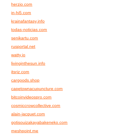
herzio.com
in-hi5.com
krainafantasy.info
todas-noticias.com
senikartu.com
rusportal.net
watty.io
livinginthesun.info
itsriz.com
cargoods.shop
capetownacupuncture.com
bitcoinvideospro.com
cosmiccrowcollective.com
alain-jacquet.com
gotisouizakayabakeneko.com
meshpoint.me