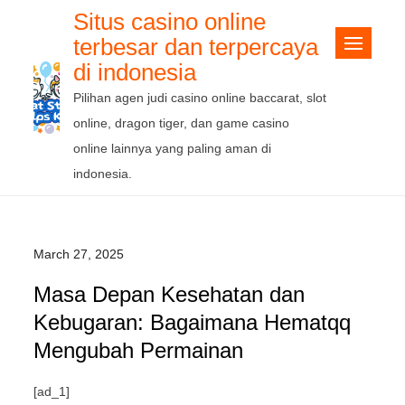
Skip
Situs casino online
to
terbesar dan terpercaya
content
di indonesia
Pilihan agen judi casino online baccarat, slot
online, dragon tiger, dan game casino
online lainnya yang paling aman di
indonesia.
March 27, 2025
Masa Depan Kesehatan dan
Kebugaran: Bagaimana Hematqq
Mengubah Permainan
[ad_1]