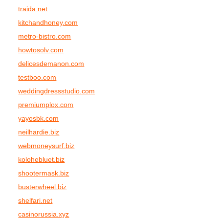
traida.net
kitchandhoney.com
metro-bistro.com
howtosolv.com
delicesdemanon.com
testboo.com
weddingdressstudio.com
premiumplox.com
yayosbk.com
neilhardie.biz
webmoneysurf.biz
kolohebluet.biz
shootermask.biz
busterwheel.biz
shelfari.net
casinorussia.xyz