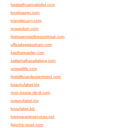
healwithcannabidiol.com
kioskpages.com
trianglecurry.com
imagedum.com
thetowerswellnessretreat.com
officialgelatostrain.com
kaethejeweler.com
sattamatkasattaking.com
onepetlife.com
thebillboardexperiment.com
beachufabet.biz
mon-tresse-de-lit.com
sugarufabet.biz
boxufabet.biz
topgearautoservices.net
figurine-jouet.com