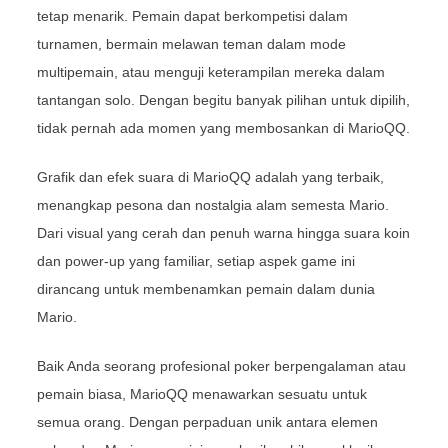
tetap menarik. Pemain dapat berkompetisi dalam
turnamen, bermain melawan teman dalam mode
multipemain, atau menguji keterampilan mereka dalam
tantangan solo. Dengan begitu banyak pilihan untuk dipilih,
tidak pernah ada momen yang membosankan di MarioQQ.
Grafik dan efek suara di MarioQQ adalah yang terbaik,
menangkap pesona dan nostalgia alam semesta Mario.
Dari visual yang cerah dan penuh warna hingga suara koin
dan power-up yang familiar, setiap aspek game ini
dirancang untuk membenamkan pemain dalam dunia
Mario.
Baik Anda seorang profesional poker berpengalaman atau
pemain biasa, MarioQQ menawarkan sesuatu untuk
semua orang. Dengan perpaduan unik antara elemen