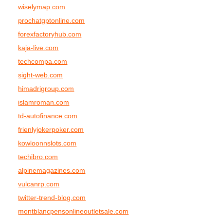
wiselymap.com
prochatgptonline.com
forexfactoryhub.com
kaja-live.com
techcompa.com
sight-web.com
himadrigroup.com
islamroman.com
td-autofinance.com
frienlyjokerpoker.com
kowloonnslots.com
techibro.com
alpinemagazines.com
vulcanrp.com
twitter-trend-blog.com
montblancpensonlineoutletsale.com