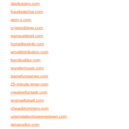
davilcasino.com
fraudwatchai.com
aem-x.com
cryptooblogs.com
gameuplevel.com
homethestyle.com
amuldistribution.com
borobuddur.com
wundermusic.com
gamefungames.com
25-minute-timer.com
creativefuntask.com
engrsaifulsaif.com
cheapbtcminers.com
unionstationtogeorgetown.com
iamayudoc.com