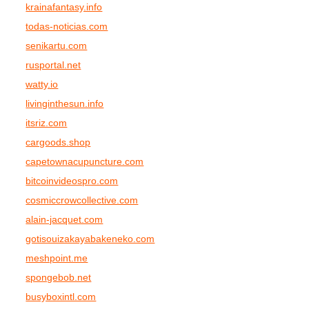
krainafantasy.info
todas-noticias.com
senikartu.com
rusportal.net
watty.io
livinginthesun.info
itsriz.com
cargoods.shop
capetownacupuncture.com
bitcoinvideospro.com
cosmiccrowcollective.com
alain-jacquet.com
gotisouizakayabakeneko.com
meshpoint.me
spongebob.net
busyboxintl.com