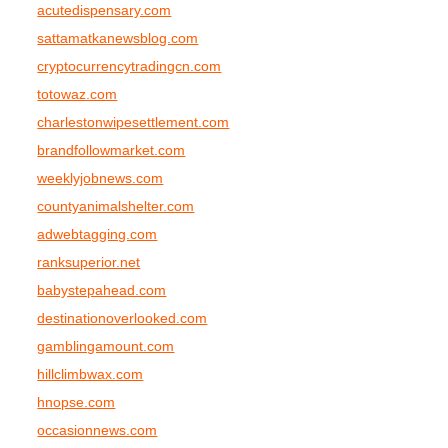
acutedispensary.com
sattamatkanewsblog.com
cryptocurrencytradingcn.com
totowaz.com
charlestonwipesettlement.com
brandfollowmarket.com
weeklyjobnews.com
countyanimalshelter.com
adwebtagging.com
ranksuperior.net
babystepahead.com
destinationoverlooked.com
gamblingamount.com
hillclimbwax.com
hnopse.com
occasionnews.com