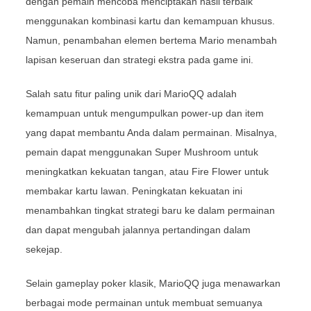
dengan pemain mencoba menciptakan hasil terbaik
menggunakan kombinasi kartu dan kemampuan khusus.
Namun, penambahan elemen bertema Mario menambah
lapisan keseruan dan strategi ekstra pada game ini.
Salah satu fitur paling unik dari MarioQQ adalah
kemampuan untuk mengumpulkan power-up dan item
yang dapat membantu Anda dalam permainan. Misalnya,
pemain dapat menggunakan Super Mushroom untuk
meningkatkan kekuatan tangan, atau Fire Flower untuk
membakar kartu lawan. Peningkatan kekuatan ini
menambahkan tingkat strategi baru ke dalam permainan
dan dapat mengubah jalannya pertandingan dalam
sekejap.
Selain gameplay poker klasik, MarioQQ juga menawarkan
berbagai mode permainan untuk membuat semuanya