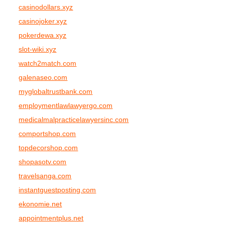
casinodollars.xyz
casinojoker.xyz
pokerdewa.xyz
slot-wiki.xyz
watch2match.com
galenaseo.com
myglobaltrustbank.com
employmentlawlawyergo.com
medicalmalpracticelawyersinc.com
comportshop.com
topdecorshop.com
shopasotv.com
travelsanga.com
instantguestposting.com
ekonomie.net
appointmentplus.net