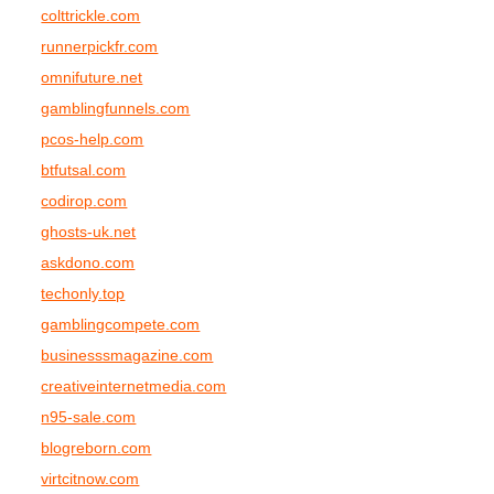
colttrickle.com
runnerpickfr.com
omnifuture.net
gamblingfunnels.com
pcos-help.com
btfutsal.com
codirop.com
ghosts-uk.net
askdono.com
techonly.top
gamblingcompete.com
businesssmagazine.com
creativeinternetmedia.com
n95-sale.com
blogreborn.com
virtcitnow.com