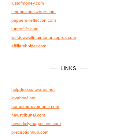
lustofmoney.com
timebusinesszone.com
peppers-reflection.com
tuneoflife.com
windowwellmaintenancepros.com
affiliateholder.com
LINKS
helpdesksoftwares.net
lovabowl.net
homeimprovementit.com
newstribunal.com
newsdailymagazines.com
preceptionhub.com