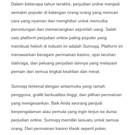
Dalam beberapa tahun terakhir, perjudian online menjadi
semakin populer di kalangan orang-orang yang mencari
cara yang nyaman dan menghibur untuk mencoba
peruntungan dan memenangkan sejumlah uang. Salah
satu platform perjudian online paling populer yang
membuat heboh di industri ini adalah Sumoqq. Platform ini
menawarkan beragam permainan kasino, opsi taruhan
olahraga, dan peluang perjudian lainnya yang melayani
pemain dari semua tingkat keahlian dan minat.
Sumoqq terkenal dengan antarmuka yang ramah
pengguna, grafik berkualitas tinggi, dan pilihan permainan
yang mengesankan. Baik Anda seorang penjudi
berpengalaman atau pemula yang ingin terjun ke dunia
perjudian online, Sumoqq memiliki sesuatu untuk semua
orang. Dari permainan kasino klasik seperti poker,