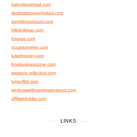
babystepahead.com
destinationoverlooked.com
gamblingamount.com
hillclimbwax.com
hnopse.com
occasionnews.com
lustofmoney.com
timebusinesszone.com
peppers-reflection.com
tuneoflife.com
windowwellmaintenancepros.com
affiliateholder.com
LINKS