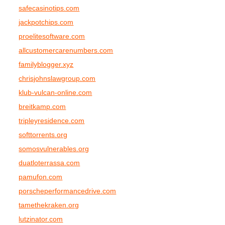
safecasinotips.com
jackpotchips.com
proelitesoftware.com
allcustomercarenumbers.com
familyblogger.xyz
chrisjohnslawgroup.com
klub-vulcan-online.com
breitkamp.com
tripleyresidence.com
softtorrents.org
somosvulnerables.org
duatloterrassa.com
pamufon.com
porscheperformancedrive.com
tamethekraken.org
lutzinator.com