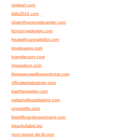
ondasrl.com
blife2016.com
glutenfreesnowboarder.com
lizmorrowdesign.com
healwithcannabidiol.com
kioskpages.com
trianglecurry.com
imagedum.com
thetowerswellnessretreat.com
officialgelatostrain.com
kaethejeweler.com
sattamatkasattaking.com
onepetlife.com
thebillboardexperiment.com
beachufabet.biz
mon-tresse-de-lit.com