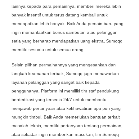
lainnya kepada para pemainnya, memberi mereka lebih
banyak insentif untuk terus datang kembali untuk
mendapatkan lebih banyak. Baik Anda pemain baru yang
ingin memanfaatkan bonus sambutan atau pelanggan
setia yang berharap mendapatkan uang ekstra, Sumoqq
memiliki sesuatu untuk semua orang.
Selain pilihan permainannya yang mengesankan dan
langkah keamanan terbaik, Sumoqq juga menawarkan
layanan pelanggan yang sangat baik kepada
penggunanya. Platform ini memiliki tim staf pendukung
berdedikasi yang tersedia 24/7 untuk membantu
menjawab pertanyaan atau kekhawatiran apa pun yang
mungkin timbul. Baik Anda memerlukan bantuan terkait
masalah teknis, memiliki pertanyaan tentang permainan,
atau sekadar ingin memberikan masukan, tim Sumoqq