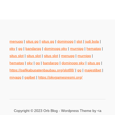
menuqq
|
situs qq
|
situs qq
|
dominoqq
|
slot
|
judi bola
|
pkv
|
qq
|
bandarqq
|
dominoqq pkv
|
murniqq
|
hematqq
|
situs slot
|
situs slot
|
situs slot
|
menuqq
|
murniqq
|
hematqq
|
pkv
|
qq
|
bandarqq
|
dominoqq pkv
|
situs qq
|
https://pafikabupatenbaubau.org/slot88/
|
qq
|
majestibet
|
miyaqq
|
gajibet
|
https://pkvgamesresmi.org/
Copyright © 2023 Orb Blog - Wordpress Theme by <a