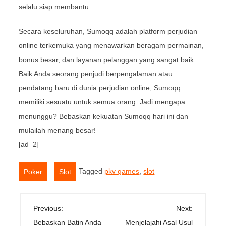
selalu siap membantu.
Secara keseluruhan, Sumoqq adalah platform perjudian
online terkemuka yang menawarkan beragam permainan,
bonus besar, dan layanan pelanggan yang sangat baik.
Baik Anda seorang penjudi berpengalaman atau
pendatang baru di dunia perjudian online, Sumoqq
memiliki sesuatu untuk semua orang. Jadi mengapa
menunggu? Bebaskan kekuatan Sumoqq hari ini dan
mulailah menang besar!
[ad_2]
,
Tagged
pkv games
,
slot
Poker
Slot
P
Previous:
Next:
o
Bebaskan Batin Anda
Menjelajahi Asal Usul