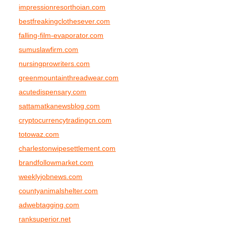
impressionresorthoian.com
bestfreakingclothesever.com
falling-film-evaporator.com
sumuslawfirm.com
nursingprowriters.com
greenmountainthreadwear.com
acutedispensary.com
sattamatkanewsblog.com
cryptocurrencytradingcn.com
totowaz.com
charlestonwipesettlement.com
brandfollowmarket.com
weeklyjobnews.com
countyanimalshelter.com
adwebtagging.com
ranksuperior.net