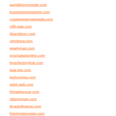
gamblingcompete.com
businesssmagazine.com
creativeinternetmedia.com
n95-sale.com
blogreborn.com
virtcitnow.com
wiselymap.com
prochatgptonline.com
forexfactoryhub.com
kaja-live.com
techcompa.com
sight-web.com
himadrigroup.com
islamroman.com
td-autofinance.com
frienlyjokerpoker.com