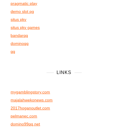
pragmatic play
demo slot pg
situs pkv
situs pkv games
bandarqq
dominoqq
qq
LINKS
mygamblingstory.com
majalahwekonews.com
2017hoganoutlet.com
pelmanec.com
domino99qq.net