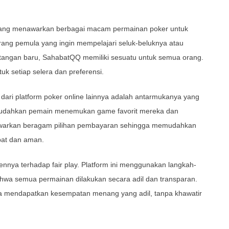
 yang menawarkan berbagai macam permainan poker untuk
rang pemula yang ingin mempelajari seluk-beluknya atau
tangan baru, SahabatQQ memiliki sesuatu untuk semua orang.
k setiap selera dan preferensi.
ari platform poker online lainnya adalah antarmukanya yang
emudahkan pemain menemukan game favorit mereka dan
nawarkan beragam pilihan pembayaran sehingga memudahkan
pat dan aman.
nnya terhadap fair play. Platform ini menggunakan langkah-
hwa semua permainan dilakukan secara adil dan transparan.
ka mendapatkan kesempatan menang yang adil, tanpa khawatir