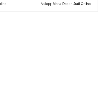
line
Asikqq: Masa Depan Judi Online