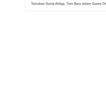
o
Temukan Dunia Ahliqq: Tren Baru dalam Game On
s
t
n
a
v
i
g
a
t
i
o
n