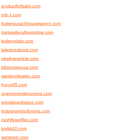
productforbaby.com
orb-z.com
fosterscoachhousetavern.com
mesasdecultivoonline.com
boilersnbits.com
latestviralpost.com
newfreearticle.com
blitzpowerusa.com
gardenofeaten.com
hycys05.com
onemoremilerunning.com
snowboardsteez.com
instagrambioforgirls.com
cashflowxfiles.com
kmbb10.com
getxtrem.com