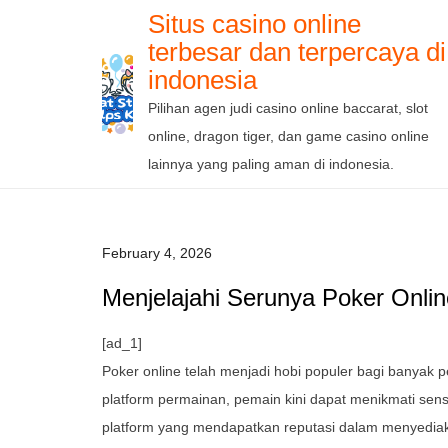
Skip
Situs casino online
to
terbesar dan terpercaya di
content
indonesia
Pilihan agen judi casino online baccarat, slot
online, dragon tiger, dan game casino online
lainnya yang paling aman di indonesia.
February 4, 2026
Menjelajahi Serunya Poker Onl
[ad_1]
Poker online telah menjadi hobi populer bagi banyak 
platform permainan, pemain kini dapat menikmati sen
platform yang mendapatkan reputasi dalam menyedia