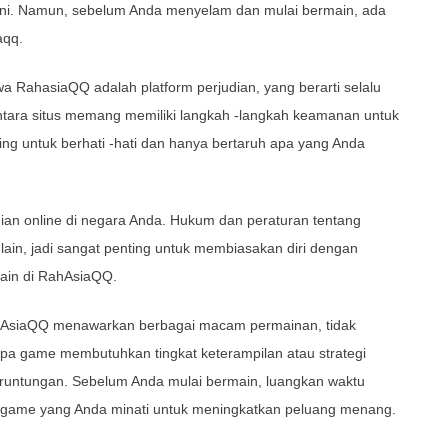
ini. Namun, sebelum Anda menyelam dan mulai bermain, ada
aqq.
 RahasiaQQ adalah platform perjudian, yang berarti selalu
ementara situs memang memiliki langkah -langkah keamanan untuk
ing untuk berhati -hati dan hanya bertaruh apa yang Anda
judian online di negara Anda. Hukum dan peraturan tentang
 lain, jadi sangat penting untuk membiasakan diri dengan
main di RahAsiaQQ.
RahAsiaQQ menawarkan berbagai macam permainan, tidak
a game membutuhkan tingkat keterampilan atau strategi
eruntungan. Sebelum Anda mulai bermain, luangkan waktu
 game yang Anda minati untuk meningkatkan peluang menang.