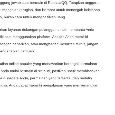
rtanggung jawab saat bermain di RahasiaQQ. Tetapkan anggaran
ri mengejar kerugian, dan istirahat untuk mencegah kelelahan.
an, bukan cara untuk menghasilkan uang.
arkan layanan dukungan pelanggan untuk membantu Anda
ki saat menggunakan platform. Apakah Anda memiliki
engan penarikan, atau menghadapi kesulitan teknis, jangan
mendapatkan bantuan.
udian online populer yang menawarkan berbagai permainan
Anda mulai bermain di situs ini, pastikan untuk membiasakan
line di negara Anda, permainan yang tersedia, dan berlatih
annya, Anda dapat memiliki pengalaman yang menyenangkan