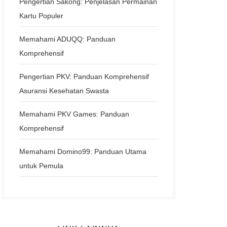
Pengertian Sakong: Penjelasan Permainan
Kartu Populer
Memahami ADUQQ: Panduan
Komprehensif
Pengertian PKV: Panduan Komprehensif
Asuransi Kesehatan Swasta
Memahami PKV Games: Panduan
Komprehensif
Memahami Domino99: Panduan Utama
untuk Pemula