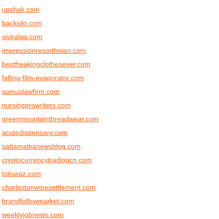
upshak.com
backsilo.com
siviralqq.com
impressionresorthoian.com
bestfreakingclothesever.com
falling-film-evaporator.com
sumuslawfirm.com
nursingprowriters.com
greenmountainthreadwear.com
acutedispensary.com
sattamatkanewsblog.com
cryptocurrencytradingcn.com
totowaz.com
charlestonwipesettlement.com
brandfollowmarket.com
weeklyjobnews.com