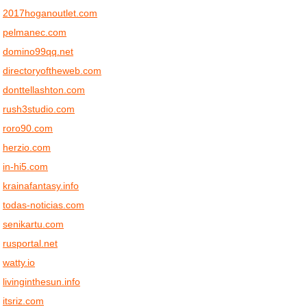
2017hoganoutlet.com
pelmanec.com
domino99qq.net
directoryoftheweb.com
donttellashton.com
rush3studio.com
roro90.com
herzio.com
in-hi5.com
krainafantasy.info
todas-noticias.com
senikartu.com
rusportal.net
watty.io
livinginthesun.info
itsriz.com