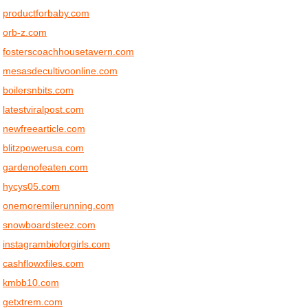
productforbaby.com
orb-z.com
fosterscoachhousetavern.com
mesasdecultivoonline.com
boilersnbits.com
latestviralpost.com
newfreearticle.com
blitzpowerusa.com
gardenofeaten.com
hycys05.com
onemoremilerunning.com
snowboardsteez.com
instagrambioforgirls.com
cashflowxfiles.com
kmbb10.com
getxtrem.com