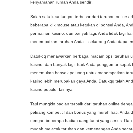
kenyamanan rumah Anda sendiri.
Salah satu keuntungan terbesar dari taruhan online
beberapa klik mouse atau ketukan di ponsel Anda, A
permainan kasino, dan banyak lagi. Anda tidak lagi har
menempatkan taruhan Anda – sekarang Anda dapat me
Datukqq menawarkan berbagai macam opsi taruhan un
kasino, dan banyak lagi. Baik Anda penggemar sepak b
menemukan banyak peluang untuk menempatkan taruha
kasino lebih merupakan gaya Anda, Datukqq telah Anda
kasino populer lainnya.
Tapi mungkin bagian terbaik dari taruhan online de
peluang kompetitif dan bonus yang murah hati, Anda
dengan beberapa hadiah uang tunai yang serius. Da
mudah melacak taruhan dan kemenangan Anda secara r