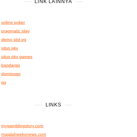
LINK LAINNYA
online poker
pragmatic play
demo slot pg
situs pkv
situs pkv games
bandarqq
dominoqq
qq
LINKS
mygamblingstory.com
majalahwekonews.com