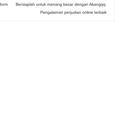
tform
Bersiaplah untuk menang besar dengan Abangqq:
Pengalaman perjudian online terbaik