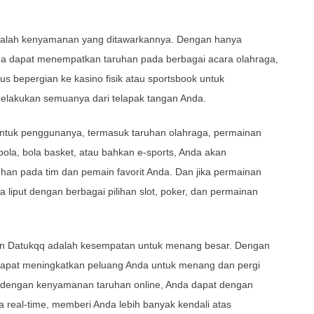
 adalah kenyamanan yang ditawarkannya. Dengan hanya
nda dapat menempatkan taruhan pada berbagai acara olahraga,
us bepergian ke kasino fisik atau sportsbook untuk
lakukan semuanya dari telapak tangan Anda.
tuk penggunanya, termasuk taruhan olahraga, permainan
ola, bola basket, atau bahkan e-sports, Anda akan
n pada tim dan pemain favorit Anda. Dan jika permainan
 liput dengan berbagai pilihan slot, poker, dan permainan
ngan Datukqq adalah kesempatan untuk menang besar. Dengan
 dapat meningkatkan peluang Anda untuk menang dan pergi
n dengan kenyamanan taruhan online, Anda dapat dengan
eal-time, memberi Anda lebih banyak kendali atas