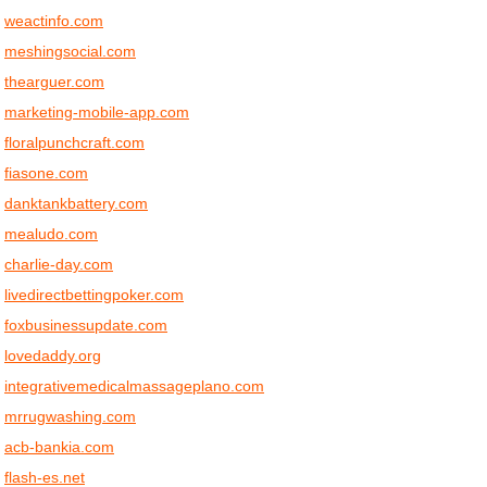
weactinfo.com
meshingsocial.com
thearguer.com
marketing-mobile-app.com
floralpunchcraft.com
fiasone.com
danktankbattery.com
mealudo.com
charlie-day.com
livedirectbettingpoker.com
foxbusinessupdate.com
lovedaddy.org
integrativemedicalmassageplano.com
mrrugwashing.com
acb-bankia.com
flash-es.net