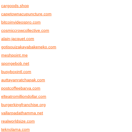
cargoods.shop
capetownacupuncture.com
bitcoinvideospro.com
cosmiccrowcollective.com
alain-jacquet.com
gotisouizakayabakeneko.com
meshpoint.me
spongebob.net
busyboxintl.com
auttayanratchapak.com
postcoffeebarva.com
elteatromilliondollar.com
burgerkingfranchise.org
vallarpadathamma.net
realworldsize.com
teknolama.com