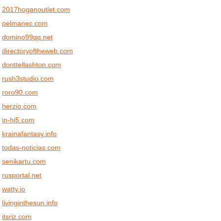
2017hoganoutlet.com
pelmanec.com
domino99qq.net
directoryoftheweb.com
donttellashton.com
rush3studio.com
roro90.com
herzio.com
in-hi5.com
krainafantasy.info
todas-noticias.com
senikartu.com
rusportal.net
watty.io
livinginthesun.info
itsriz.com