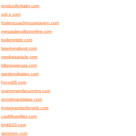
productforbaby.com
orb-z.com
fosterscoachhousetavern.com
mesasdecultivoonline.com
boilersnbits.com
latestviralpost.com
newfreearticle.com
blitzpowerusa.com
gardenofeaten.com
hycys05.com
onemoremilerunning.com
snowboardsteez.com
instagrambioforgirls.com
cashflowxfiles.com
kmbb10.com
getxtrem.com