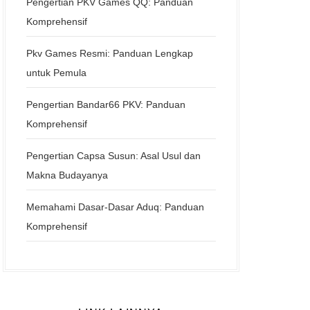
Pengertian PKV Games QQ: Panduan
Komprehensif
Pkv Games Resmi: Panduan Lengkap
untuk Pemula
Pengertian Bandar66 PKV: Panduan
Komprehensif
Pengertian Capsa Susun: Asal Usul dan
Makna Budayanya
Memahami Dasar-Dasar Aduq: Panduan
Komprehensif